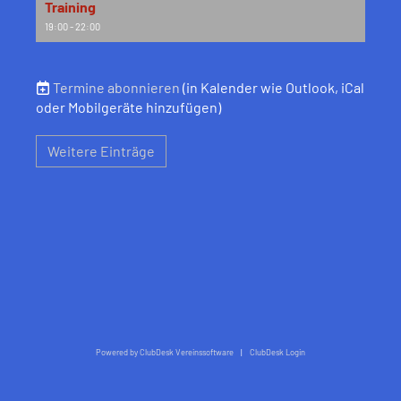
Training
19:00 - 22:00
Termine abonnieren
(in Kalender wie Outlook, iCal
oder Mobilgeräte hinzufügen)
Weitere Einträge
Powered by ClubDesk Vereinssoftware
|
ClubDesk Login